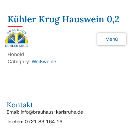
Kühler Krug Hauswein 0,2
3.90 €
Menü
Cuvée weiß (12% vol) Wein- und Sektgut Ludwig
Schließen
Honold
Category:
Weißweine
Kontakt
Email: info@brauhaus-karlsruhe.de
Telefon: 0721 83 164 16