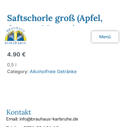
Saftschorle groß (Apfel,
Orange, Maracuja,
Johannisbeere)
Menü
Schließen
4.90 €
0,5 l
Category:
Alkoholfreie Getränke
Kontakt
Email: info@brauhaus-karlsruhe.de